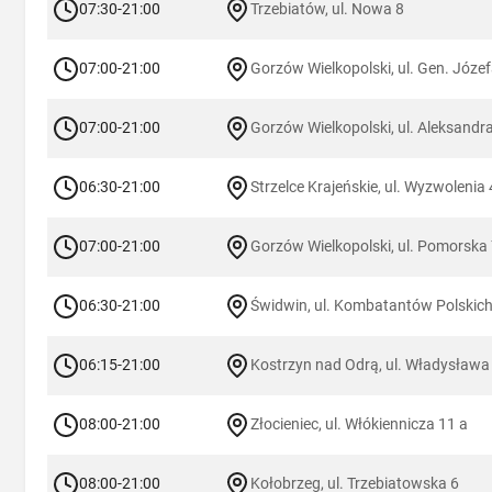
07:30-21:00
Trzebiatów, ul. Nowa 8
07:00-21:00
Gorzów Wielkopolski, ul. Gen. Józ
07:00-21:00
Gorzów Wielkopolski, ul. Aleksandr
06:30-21:00
Strzelce Krajeńskie, ul. Wyzwolenia 
07:00-21:00
Gorzów Wielkopolski, ul. Pomorska
06:30-21:00
Świdwin, ul. Kombatantów Polskich
06:15-21:00
Kostrzyn nad Odrą, ul. Władysława
08:00-21:00
Złocieniec, ul. Włókiennicza 11 a
08:00-21:00
Kołobrzeg, ul. Trzebiatowska 6