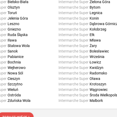
uper
Bielsko-Biała
Intermarche Super
Zielona Góra
uper
Olsztyn
Intermarche Super
Bytom
uper
Toruń
Intermarche Super
Legnica
uper
Jelenia Góra
Intermarche Super
Konin
uper
Leszno
Intermarche Super
Dąbrowa Górnic
uper
Gniezno
Intermarche Super
Kołobrzeg
uper
Ruda Śląska
Intermarche Super
Ełk
uper
Iława
Intermarche Super
Mława
uper
Stalowa Wola
Intermarche Super
Żary
uper
Sanok
Intermarche Super
Bolesławiec
uper
Pabianice
Intermarche Super
Września
uper
Bochnia
Intermarche Super
Łowicz
uper
Wejherowo
Intermarche Super
Kwidzyn
uper
Nowa Sól
Intermarche Super
Radomsko
uper
Cieszyn
Intermarche Super
Oława
uper
Szczytno
Intermarche Super
Krotoszyn
uper
Wieluń
Intermarche Super
Wągrowiec
uper
Ostróda
Intermarche Super
Środa Wielkopol
uper
Zduńska Wola
Intermarche Super
Malbork