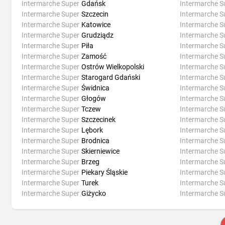
Intermarche Super
Gdańsk
Intermarche S
Intermarche Super
Szczecin
Intermarche S
Intermarche Super
Katowice
Intermarche S
Intermarche Super
Grudziądz
Intermarche S
Intermarche Super
Piła
Intermarche S
Intermarche Super
Zamość
Intermarche S
Intermarche Super
Ostrów Wielkopolski
Intermarche S
Intermarche Super
Starogard Gdański
Intermarche S
Intermarche Super
Świdnica
Intermarche S
Intermarche Super
Głogów
Intermarche S
Intermarche Super
Tczew
Intermarche S
Intermarche Super
Szczecinek
Intermarche S
Intermarche Super
Lębork
Intermarche S
Intermarche Super
Brodnica
Intermarche S
Intermarche Super
Skierniewice
Intermarche S
Intermarche Super
Brzeg
Intermarche S
Intermarche Super
Piekary Śląskie
Intermarche S
Intermarche Super
Turek
Intermarche S
Intermarche Super
Giżycko
Intermarche S