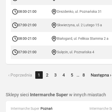
08:00-21:00
Drezdenko, ul. Poznańska 31
07:00-21:00
Skwierzyna, ul. 2 Lutego 15 a
08:00-21:00
Białogard, ul. Feliksa Stamma 2 a
07:00-21:00
Sulęcin, ul. Poznańska 4
‹ Poprzednia
1
2
3
4
5
…
8
Następna ›
Sklepy sieci
Intermarche Super
w innych miastach
Intermarche Super
Poznań
Intermarche S