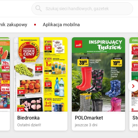
nik zakupowy
Aplikacja mobilna
POLOmarket
Stokrotka Supermarket
Bi
jeszcze 3 dni
jeszcze 4 dni
za 