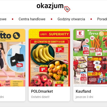
lowe
Centra handlowe
Godziny otwarcia
Porad
rket
Kaufland
Biedronka
ień!
jeszcze 3 dni
Ostatni dzień!