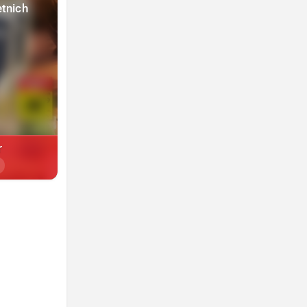
etnich
r