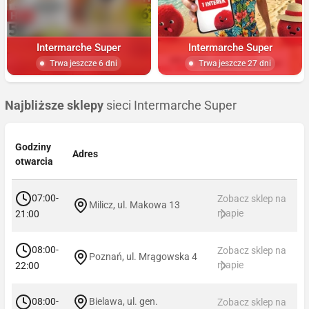
Intermarche Super
Intermarche Super
Trwa jeszcze 6 dni
Trwa jeszcze 27 dni
Najbliższe sklepy
sieci Intermarche Super
Godziny
Adres
otwarcia
07:00-
Zobacz sklep na
Milicz, ul. Makowa 13
mapie
21:00
08:00-
Zobacz sklep na
Poznań, ul. Mrągowska 4
mapie
22:00
08:00-
Bielawa, ul. gen.
Zobacz sklep na