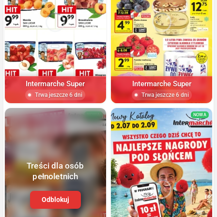
Intermarche Super
Intermarche Super
Trwa jeszcze 6 dni
Trwa jeszcze 6 dni
NOWA
NOWA
Treści dla osób
pełnoletnich
Odblokuj