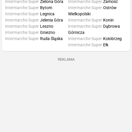
Intermarche Super
Zielona Góra
Intermarche Super
Zamość
Intermarche Super
Bytom
Intermarche Super
Ostrów
Intermarche Super
Legnica
Wielkopolski
Intermarche Super
Jelenia Góra
Intermarche Super
Konin
Intermarche Super
Leszno
Intermarche Super
Dąbrowa
Intermarche Super
Gniezno
Górnicza
Intermarche Super
Ruda Śląska
Intermarche Super
Kołobrzeg
Intermarche Super
Ełk
REKLAMA