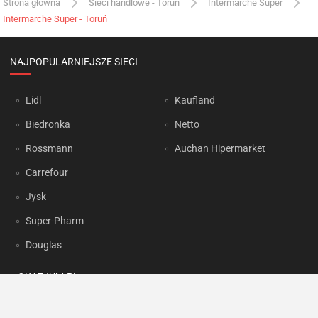
Strona główna
Sieci handlowe - Toruń
Intermarche Super
Intermarche Super - Toruń
NAJPOPULARNIEJSZE SIECI
Lidl
Kaufland
Biedronka
Netto
Rossmann
Auchan Hipermarket
Carrefour
Jysk
Super-Pharm
Douglas
OKAZJUM.PL
Kontakt
Reklama
Prywatność