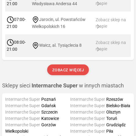
mapie
21:00
Władysława Andersa 44
07:00-
Jarocin, ul. Powstańców
Zobacz sklep na
mapie
21:00
Wielkopolskich 16
08:00-
Zobacz sklep na
Wałcz, al. Tysiąclecia 8
mapie
21:00
ZOBACZ WIĘCEJ
Sklepy sieci
Intermarche Super
w innych miastach
Intermarche Super
Poznań
Intermarche Super
Rzeszów
Intermarche Super
Gdańsk
Intermarche Super
Bielsko-Biała
Intermarche Super
Szczecin
Intermarche Super
Olsztyn
Intermarche Super
Katowice
Intermarche Super
Toruń
Intermarche Super
Gorzów
Intermarche Super
Grudziądz
Wielkopolski
Intermarche Super
Piła