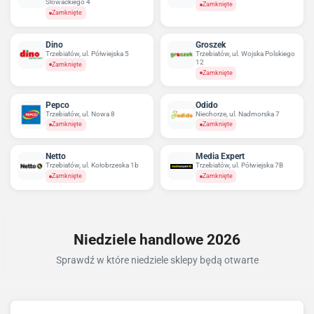
Słowackiego 4
Zamknięte
Zamknięte
Dino
Groszek
Trzebiatów, ul. Półwiejska 5
Trzebiatów, ul. Wojska Polskiego
12
Zamknięte
Zamknięte
Pepco
Odido
Trzebiatów, ul. Nowa 8
Niechorze, ul. Nadmorska 7
Zamknięte
Zamknięte
Netto
Media Expert
Trzebiatów, ul. Kołobrzeska 1b
Trzebiatów, ul. Półwiejska 7B
Zamknięte
Zamknięte
Niedziele handlowe 2026
Sprawdź w które niedziele sklepy będą otwarte