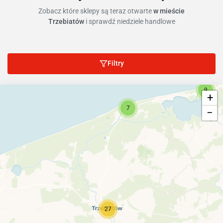
Zobacz które sklepy są teraz otwarte
w mieście
Trzebiatów
i sprawdź niedziele handlowe
Filtry
9
+
7
−
27