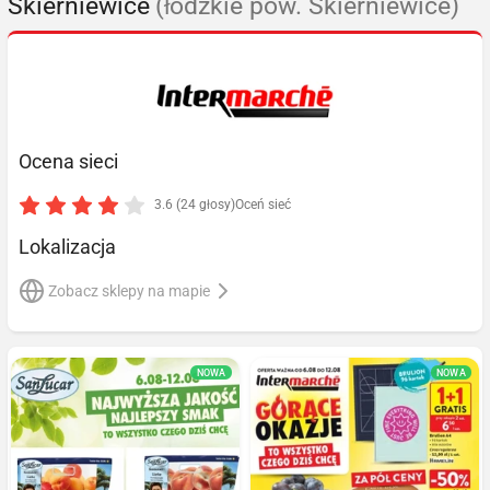
Skierniewice
(łódzkie pow. Skierniewice)
Ocena sieci
3.6 (24 głosy)
Oceń sieć
Lokalizacja
Zobacz sklepy na mapie
NOWA
NOWA