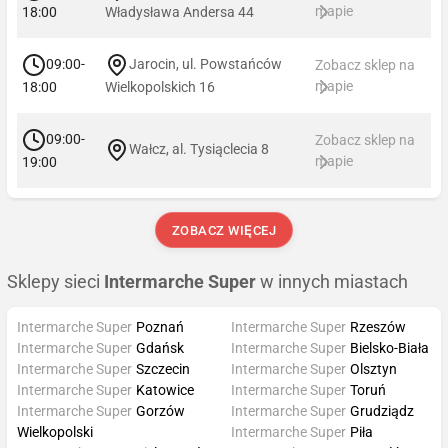
mapie
18:00
Władysława Andersa 44
09:00-
Jarocin, ul. Powstańców
Zobacz sklep na
mapie
18:00
Wielkopolskich 16
09:00-
Zobacz sklep na
Wałcz, al. Tysiąclecia 8
mapie
19:00
ZOBACZ WIĘCEJ
Sklepy sieci
Intermarche Super
w innych miastach
Intermarche Super
Poznań
Intermarche Super
Rzeszów
Intermarche Super
Gdańsk
Intermarche Super
Bielsko-Biała
Intermarche Super
Szczecin
Intermarche Super
Olsztyn
Intermarche Super
Katowice
Intermarche Super
Toruń
Intermarche Super
Gorzów
Intermarche Super
Grudziądz
Wielkopolski
Intermarche Super
Piła