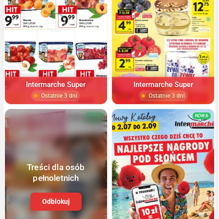
Intermarche Super
Intermarche Super
Ostatnie 3 dni
Ostatnie 3 dni
NOWA
NOWA
Treści dla osób
pełnoletnich
Odblokuj