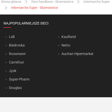
Strona główna
Sieci handlowe - Skierniewice
Intermarche Super
Intermarche Super - Skierniewice
NAJPOPULARNIEJSZE SIECI
Lidl
Kaufland
Biedronka
Netto
Rossmann
Auchan Hipermarket
Carrefour
Jysk
Super-Pharm
Douglas
OKAZJUM.PL