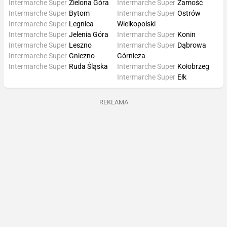
Intermarche Super
Zielona Góra
Intermarche Super
Zamość
Intermarche Super
Bytom
Intermarche Super
Ostrów
Intermarche Super
Legnica
Wielkopolski
Intermarche Super
Jelenia Góra
Intermarche Super
Konin
Intermarche Super
Leszno
Intermarche Super
Dąbrowa
Intermarche Super
Gniezno
Górnicza
Intermarche Super
Ruda Śląska
Intermarche Super
Kołobrzeg
Intermarche Super
Ełk
REKLAMA