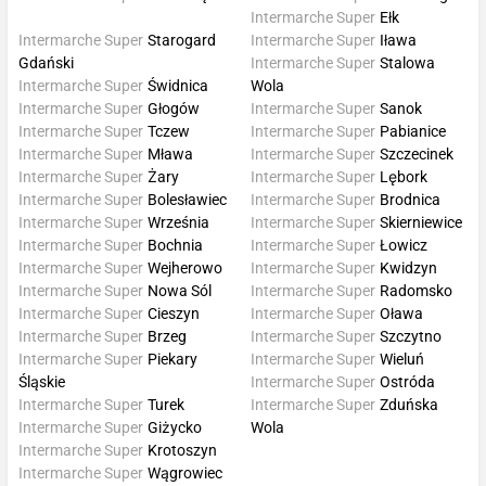
Intermarche Super
Ełk
Intermarche Super
Starogard
Intermarche Super
Iława
Gdański
Intermarche Super
Stalowa
Intermarche Super
Świdnica
Wola
Intermarche Super
Głogów
Intermarche Super
Sanok
Intermarche Super
Tczew
Intermarche Super
Pabianice
Intermarche Super
Mława
Intermarche Super
Szczecinek
Intermarche Super
Żary
Intermarche Super
Lębork
Intermarche Super
Bolesławiec
Intermarche Super
Brodnica
Intermarche Super
Września
Intermarche Super
Skierniewice
Intermarche Super
Bochnia
Intermarche Super
Łowicz
Intermarche Super
Wejherowo
Intermarche Super
Kwidzyn
Intermarche Super
Nowa Sól
Intermarche Super
Radomsko
Intermarche Super
Cieszyn
Intermarche Super
Oława
Intermarche Super
Brzeg
Intermarche Super
Szczytno
Intermarche Super
Piekary
Intermarche Super
Wieluń
Śląskie
Intermarche Super
Ostróda
Intermarche Super
Turek
Intermarche Super
Zduńska
Intermarche Super
Giżycko
Wola
Intermarche Super
Krotoszyn
Intermarche Super
Wągrowiec