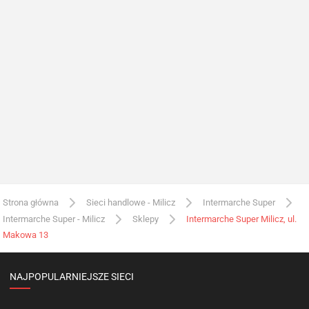
Strona główna
Sieci handlowe - Milicz
Intermarche Super
Intermarche Super - Milicz
Sklepy
Intermarche Super Milicz, ul.
Makowa 13
NAJPOPULARNIEJSZE SIECI