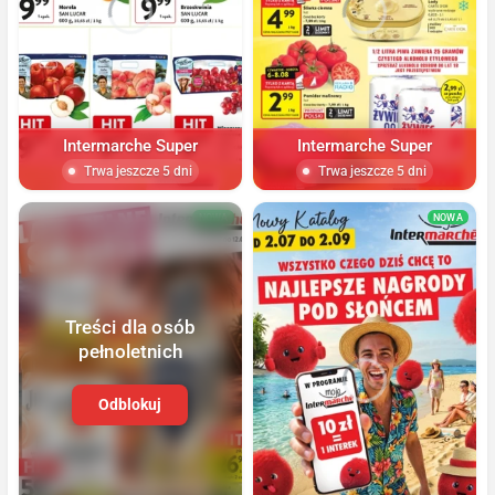
Intermarche Super
Intermarche Super
Trwa jeszcze 5 dni
Trwa jeszcze 5 dni
NOWA
NOWA
Treści dla osób
pełnoletnich
Odblokuj