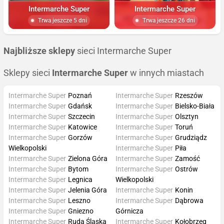
Intermarche Super
Intermarche Super
Trwa jeszcze 5 dni
Trwa jeszcze 26 dni
Najbliższe sklepy
sieci Intermarche Super
Sklepy sieci
Intermarche Super
w innych miastach
Intermarche Super
Poznań
Intermarche Super
Rzeszów
Intermarche Super
Gdańsk
Intermarche Super
Bielsko-Biała
Intermarche Super
Szczecin
Intermarche Super
Olsztyn
Intermarche Super
Katowice
Intermarche Super
Toruń
Intermarche Super
Gorzów
Intermarche Super
Grudziądz
Wielkopolski
Intermarche Super
Piła
Intermarche Super
Zielona Góra
Intermarche Super
Zamość
Intermarche Super
Bytom
Intermarche Super
Ostrów
Intermarche Super
Legnica
Wielkopolski
Intermarche Super
Jelenia Góra
Intermarche Super
Konin
Intermarche Super
Leszno
Intermarche Super
Dąbrowa
Intermarche Super
Gniezno
Górnicza
Intermarche Super
Ruda Śląska
Intermarche Super
Kołobrzeg