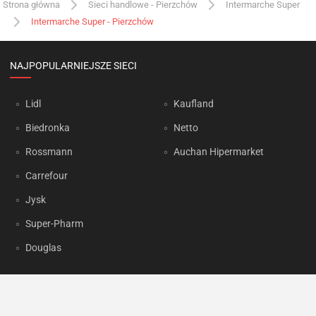
Strona główna
Sieci handlowe - Pierzchów
Intermarche Super
Intermarche Super - Pierzchów
NAJPOPULARNIEJSZE SIECI
Lidl
Kaufland
Biedronka
Netto
Rossmann
Auchan Hipermarket
Carrefour
Jysk
Super-Pharm
Douglas
OKAZJUM.PL