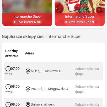
Intermarche Super
Intermarche Super
Trwa jeszcze 6 dni
Trwa jeszcze 27 dni
Najbliższe sklepy
sieci Intermarche Super
Godziny
Adres
otwarcia
07:00-
Zobacz sklep na
Milicz, ul. Makowa 13
mapie
21:00
08:00-
Zobacz sklep na
Poznań, ul. Mrągowska 4
mapie
22:00
08:00-
Bielawa, ul. gen.
Zobacz sklep na