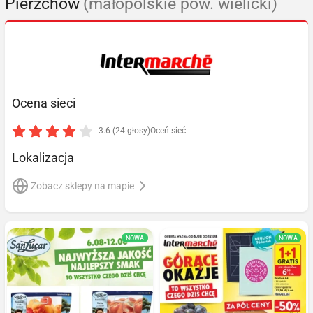
Pierzchów
(małopolskie pow. wielicki)
Ocena sieci
3.6 (24 głosy)
Oceń sieć
Lokalizacja
Zobacz sklepy na mapie
NOWA
NOWA