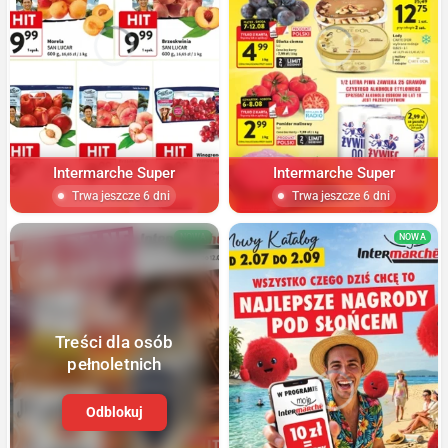
Intermarche Super
Intermarche Super
Trwa jeszcze 6 dni
Trwa jeszcze 6 dni
NOWA
NOWA
Treści dla osób
pełnoletnich
Odblokuj