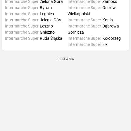
Intermarche Super
Zielona Góra
Intermarche Super
Zamość
Intermarche Super
Bytom
Intermarche Super
Ostrów
Intermarche Super
Legnica
Wielkopolski
Intermarche Super
Jelenia Góra
Intermarche Super
Konin
Intermarche Super
Leszno
Intermarche Super
Dąbrowa
Intermarche Super
Gniezno
Górnicza
Intermarche Super
Ruda Śląska
Intermarche Super
Kołobrzeg
Intermarche Super
Ełk
REKLAMA