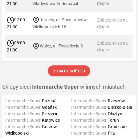
mapie
21:00
Władysława Andersa 44
07:00-
Jarocin, ul. Powstańców
Zobacz sklep na
mapie
21:00
Wielkopolskich 16
08:00-
Zobacz sklep na
Wałcz, al. Tysiąclecia 8
mapie
21:00
ZOBACZ WIĘCEJ
Sklepy sieci
Intermarche Super
w innych miastach
Intermarche Super
Poznań
Intermarche Super
Rzeszów
Intermarche Super
Gdańsk
Intermarche Super
Bielsko-Biała
Intermarche Super
Szczecin
Intermarche Super
Olsztyn
Intermarche Super
Katowice
Intermarche Super
Toruń
Intermarche Super
Gorzów
Intermarche Super
Grudziądz
Wielkopolski
Intermarche Super
Piła