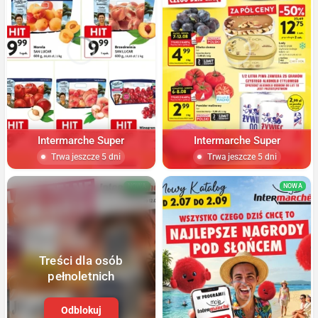
Intermarche Super
Intermarche Super
Trwa jeszcze 5 dni
Trwa jeszcze 5 dni
NOWA
NOWA
Treści dla osób
pełnoletnich
Odblokuj