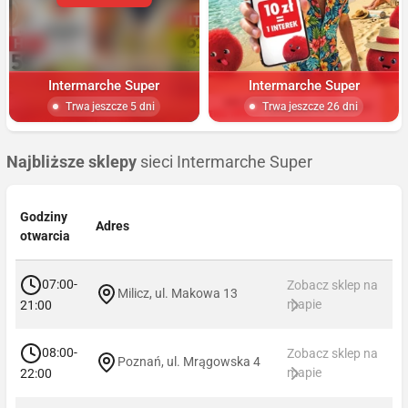
Intermarche Super
Intermarche Super
Trwa jeszcze 5 dni
Trwa jeszcze 26 dni
Najbliższe sklepy
sieci Intermarche Super
Godziny
Adres
otwarcia
07:00-
Zobacz sklep na
Milicz, ul. Makowa 13
mapie
21:00
08:00-
Zobacz sklep na
Poznań, ul. Mrągowska 4
mapie
22:00