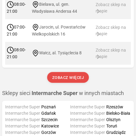
08:00-
Bielawa, ul. gen.
Zobacz sklep na
mapie
21:00
Władysława Andersa 44
07:00-
Jarocin, ul. Powstańców
Zobacz sklep na
mapie
21:00
Wielkopolskich 16
08:00-
Zobacz sklep na
Wałcz, al. Tysiąclecia 8
mapie
21:00
ZOBACZ WIĘCEJ
Sklepy sieci
Intermarche Super
w innych miastach
Intermarche Super
Poznań
Intermarche Super
Rzeszów
Intermarche Super
Gdańsk
Intermarche Super
Bielsko-Biała
Intermarche Super
Szczecin
Intermarche Super
Olsztyn
Intermarche Super
Katowice
Intermarche Super
Toruń
Intermarche Super
Gorzów
Intermarche Super
Grudziądz