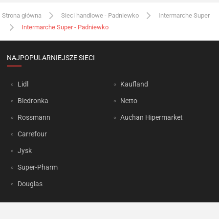
Strona główna
Sieci handlowe - Padniewko
Intermarche Super
Intermarche Super - Padniewko
NAJPOPULARNIEJSZE SIECI
Lidl
Kaufland
Biedronka
Netto
Rossmann
Auchan Hipermarket
Carrefour
Jysk
Super-Pharm
Douglas
OKAZJUM.PL