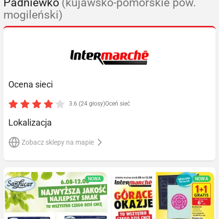
Padniewko
(kujawsko-pomorskie pow.
mogileński)
Ocena sieci
3.6 (24 głosy)
Oceń sieć
Lokalizacja
Zobacz sklepy na mapie
NOWA
NOWA