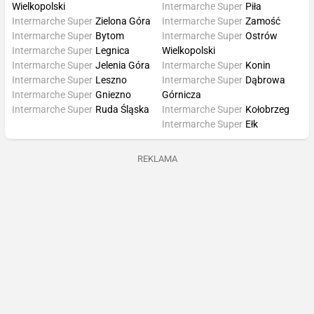
Wielkopolski
Intermarche Super
Piła
Intermarche Super
Zielona Góra
Intermarche Super
Zamość
Intermarche Super
Bytom
Intermarche Super
Ostrów
Intermarche Super
Legnica
Wielkopolski
Intermarche Super
Jelenia Góra
Intermarche Super
Konin
Intermarche Super
Leszno
Intermarche Super
Dąbrowa
Intermarche Super
Gniezno
Górnicza
Intermarche Super
Ruda Śląska
Intermarche Super
Kołobrzeg
Intermarche Super
Ełk
REKLAMA