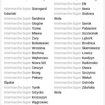
Intermarche Super
Ełk
Intermarche Super
Starogard
Intermarche Super
Iława
Gdański
Intermarche Super
Stalowa
Intermarche Super
Świdnica
Wola
Intermarche Super
Głogów
Intermarche Super
Sanok
Intermarche Super
Tczew
Intermarche Super
Pabianice
Intermarche Super
Mława
Intermarche Super
Szczecinek
Intermarche Super
Żary
Intermarche Super
Lębork
Intermarche Super
Bolesławiec
Intermarche Super
Brodnica
Intermarche Super
Września
Intermarche Super
Skierniewice
Intermarche Super
Bochnia
Intermarche Super
Łowicz
Intermarche Super
Wejherowo
Intermarche Super
Kwidzyn
Intermarche Super
Nowa Sól
Intermarche Super
Radomsko
Intermarche Super
Cieszyn
Intermarche Super
Oława
Intermarche Super
Brzeg
Intermarche Super
Szczytno
Intermarche Super
Piekary
Intermarche Super
Wieluń
Śląskie
Intermarche Super
Ostróda
Intermarche Super
Turek
Intermarche Super
Zduńska
Intermarche Super
Giżycko
Wola
Intermarche Super
Krotoszyn
Intermarche Super
Wągrowiec