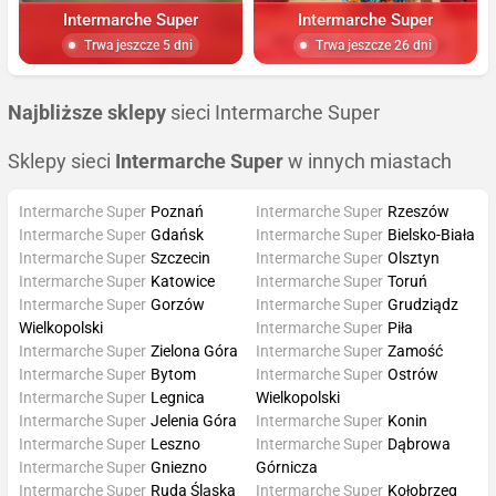
Intermarche Super
Intermarche Super
Trwa jeszcze 5 dni
Trwa jeszcze 26 dni
Najbliższe sklepy
sieci Intermarche Super
Sklepy sieci
Intermarche Super
w innych miastach
Intermarche Super
Poznań
Intermarche Super
Rzeszów
Intermarche Super
Gdańsk
Intermarche Super
Bielsko-Biała
Intermarche Super
Szczecin
Intermarche Super
Olsztyn
Intermarche Super
Katowice
Intermarche Super
Toruń
Intermarche Super
Gorzów
Intermarche Super
Grudziądz
Wielkopolski
Intermarche Super
Piła
Intermarche Super
Zielona Góra
Intermarche Super
Zamość
Intermarche Super
Bytom
Intermarche Super
Ostrów
Intermarche Super
Legnica
Wielkopolski
Intermarche Super
Jelenia Góra
Intermarche Super
Konin
Intermarche Super
Leszno
Intermarche Super
Dąbrowa
Intermarche Super
Gniezno
Górnicza
Intermarche Super
Ruda Śląska
Intermarche Super
Kołobrzeg