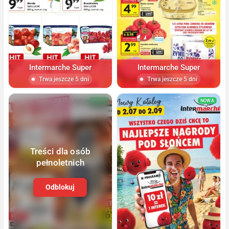
Intermarche Super
Intermarche Super
Trwa jeszcze 5 dni
Trwa jeszcze 5 dni
NOWA
NOWA
Treści dla osób
pełnoletnich
Odblokuj