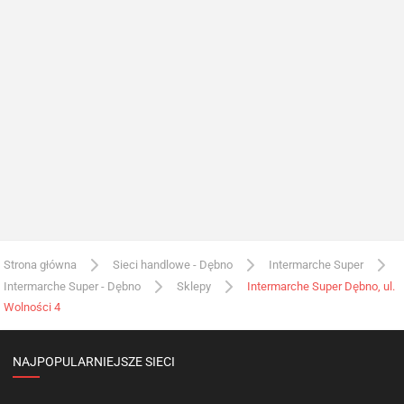
Strona główna
Sieci handlowe - Dębno
Intermarche Super
Intermarche Super - Dębno
Sklepy
Intermarche Super Dębno, ul.
Wolności 4
NAJPOPULARNIEJSZE SIECI