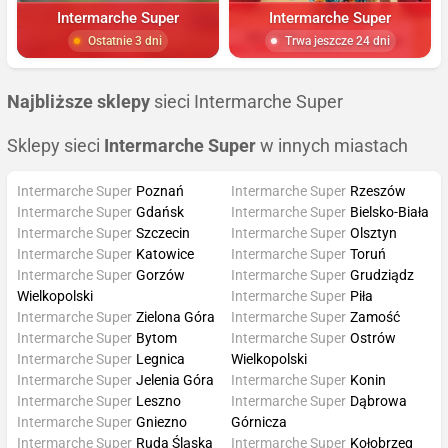
Intermarche Super
Intermarche Super
Ostatnie 3 dni
Trwa jeszcze 24 dni
Najbliższe sklepy
sieci Intermarche Super
Sklepy sieci
Intermarche Super
w innych miastach
Intermarche Super
Poznań
Intermarche Super
Rzeszów
Intermarche Super
Gdańsk
Intermarche Super
Bielsko-Biała
Intermarche Super
Szczecin
Intermarche Super
Olsztyn
Intermarche Super
Katowice
Intermarche Super
Toruń
Intermarche Super
Gorzów
Intermarche Super
Grudziądz
Wielkopolski
Intermarche Super
Piła
Intermarche Super
Zielona Góra
Intermarche Super
Zamość
Intermarche Super
Bytom
Intermarche Super
Ostrów
Intermarche Super
Legnica
Wielkopolski
Intermarche Super
Jelenia Góra
Intermarche Super
Konin
Intermarche Super
Leszno
Intermarche Super
Dąbrowa
Intermarche Super
Gniezno
Górnicza
Intermarche Super
Ruda Śląska
Intermarche Super
Kołobrzeg