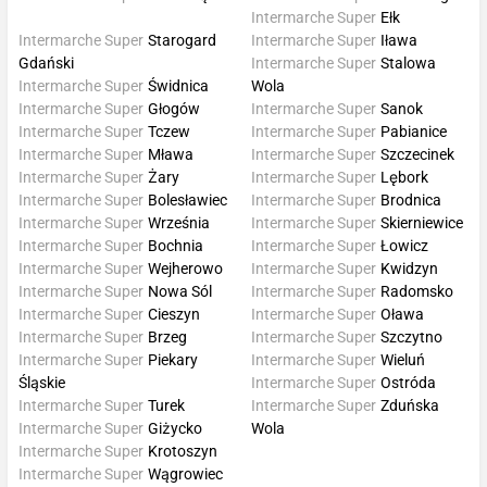
Intermarche Super
Ełk
Intermarche Super
Starogard
Intermarche Super
Iława
Gdański
Intermarche Super
Stalowa
Intermarche Super
Świdnica
Wola
Intermarche Super
Głogów
Intermarche Super
Sanok
Intermarche Super
Tczew
Intermarche Super
Pabianice
Intermarche Super
Mława
Intermarche Super
Szczecinek
Intermarche Super
Żary
Intermarche Super
Lębork
Intermarche Super
Bolesławiec
Intermarche Super
Brodnica
Intermarche Super
Września
Intermarche Super
Skierniewice
Intermarche Super
Bochnia
Intermarche Super
Łowicz
Intermarche Super
Wejherowo
Intermarche Super
Kwidzyn
Intermarche Super
Nowa Sól
Intermarche Super
Radomsko
Intermarche Super
Cieszyn
Intermarche Super
Oława
Intermarche Super
Brzeg
Intermarche Super
Szczytno
Intermarche Super
Piekary
Intermarche Super
Wieluń
Śląskie
Intermarche Super
Ostróda
Intermarche Super
Turek
Intermarche Super
Zduńska
Intermarche Super
Giżycko
Wola
Intermarche Super
Krotoszyn
Intermarche Super
Wągrowiec