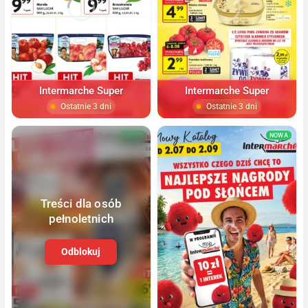
Intermarche Super
Intermarche Super
Ostatnie 3 dni
Ostatnie 3 dni
NOWA
NOWA
Treści dla osób
pełnoletnich
Odblokuj