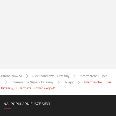
Strona główna
Sieci handlowe - Brzeziny
Intermarche Super
Intermarche Super - Brzeziny
Sklepy
Intermarche Super
Brzeziny, ul. Bartosza Głowackiego 41
NAJPOPULARNIEJSZE SIECI