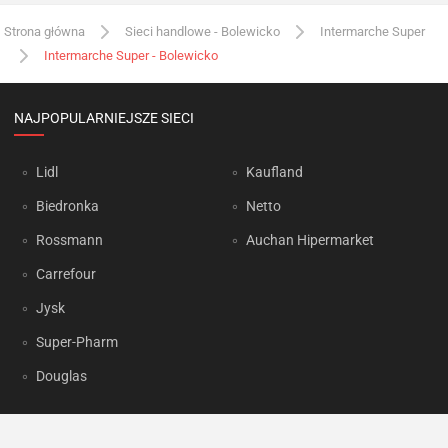
Strona główna
Sieci handlowe - Bolewicko
Intermarche Super
Intermarche Super - Bolewicko
NAJPOPULARNIEJSZE SIECI
Lidl
Kaufland
Biedronka
Netto
Rossmann
Auchan Hipermarket
Carrefour
Jysk
Super-Pharm
Douglas
OKAZJUM.PL