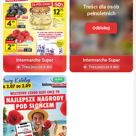
Treści dla osób
pełnoletnich
Odblokuj
Intermarche Super
Intermarche Super
Trwa jeszcze 6 dni
Trwa jeszcze 6 dni
NOWA