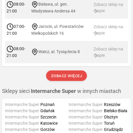
08:00-
Bielawa, ul. gen.
Zobacz sklep na
mapie
21:00
Władysława Andersa 44
07:00-
Jarocin, ul. Powstańców
Zobacz sklep na
mapie
21:00
Wielkopolskich 16
08:00-
Zobacz sklep na
Wałcz, al. Tysiąclecia 8
mapie
21:00
ZOBACZ WIĘCEJ
Sklepy sieci
Intermarche Super
w innych miastach
Intermarche Super
Poznań
Intermarche Super
Rzeszów
Intermarche Super
Gdańsk
Intermarche Super
Bielsko-Biała
Intermarche Super
Szczecin
Intermarche Super
Olsztyn
Intermarche Super
Katowice
Intermarche Super
Toruń
Intermarche Super
Gorzów
Intermarche Super
Grudziądz