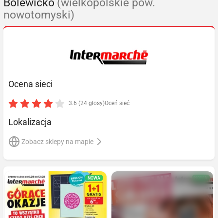
Bolewicko
(wielkopolskie pow.
nowotomyski)
Ocena sieci
3.6 (24 głosy)
Oceń sieć
Lokalizacja
Zobacz sklepy na mapie
NOWA
NOWA