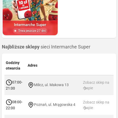
Intermarche Super
Trwa jeszcze 27 dni
Najbliższe sklepy
sieci Intermarche Super
Godziny
Adres
otwarcia
07:00-
Zobacz sklep na
Milicz, ul. Makowa 13
mapie
21:00
08:00-
Zobacz sklep na
Poznań, ul. Mrągowska 4
mapie
22:00