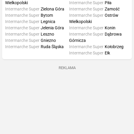
Wielkopolski
Intermarche Super
Piła
Intermarche Super
Zielona Góra
Intermarche Super
Zamość
Intermarche Super
Bytom
Intermarche Super
Ostrów
Intermarche Super
Legnica
Wielkopolski
Intermarche Super
Jelenia Góra
Intermarche Super
Konin
Intermarche Super
Leszno
Intermarche Super
Dąbrowa
Intermarche Super
Gniezno
Górnicza
Intermarche Super
Ruda Śląska
Intermarche Super
Kołobrzeg
Intermarche Super
Ełk
REKLAMA