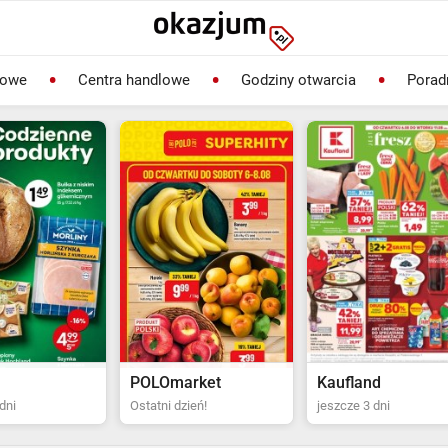
lowe
Centra handlowe
Godziny otwarcia
Porad
rket
Kaufland
Biedronka
ień!
jeszcze 3 dni
Ostatni dzień!