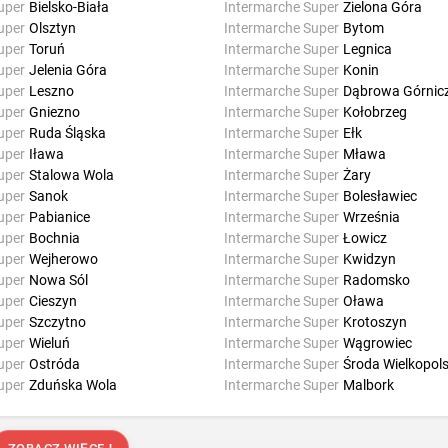
uper
Bielsko-Biała
Intermarche Super
Zielona Góra
uper
Olsztyn
Intermarche Super
Bytom
uper
Toruń
Intermarche Super
Legnica
uper
Jelenia Góra
Intermarche Super
Konin
uper
Leszno
Intermarche Super
Dąbrowa Górnic
uper
Gniezno
Intermarche Super
Kołobrzeg
uper
Ruda Śląska
Intermarche Super
Ełk
uper
Iława
Intermarche Super
Mława
uper
Stalowa Wola
Intermarche Super
Żary
uper
Sanok
Intermarche Super
Bolesławiec
uper
Pabianice
Intermarche Super
Września
uper
Bochnia
Intermarche Super
Łowicz
uper
Wejherowo
Intermarche Super
Kwidzyn
uper
Nowa Sól
Intermarche Super
Radomsko
uper
Cieszyn
Intermarche Super
Oława
uper
Szczytno
Intermarche Super
Krotoszyn
uper
Wieluń
Intermarche Super
Wągrowiec
uper
Ostróda
Intermarche Super
Środa Wielkopol
uper
Zduńska Wola
Intermarche Super
Malbork