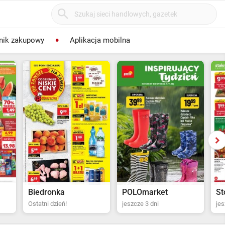
nik zakupowy
Aplikacja mobilna
POLOmarket
Stokrotka Supermarket
Bi
jeszcze 3 dni
jeszcze 4 dni
za 