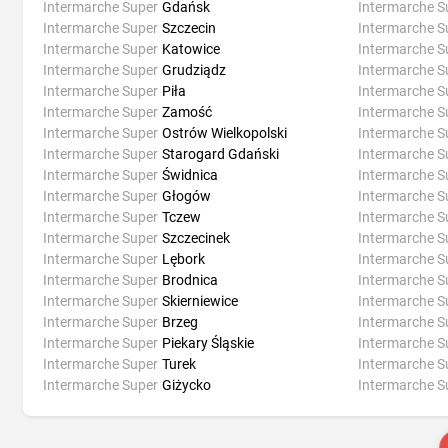
Intermarche Super
Gdańsk
Intermarche S
Intermarche Super
Szczecin
Intermarche S
Intermarche Super
Katowice
Intermarche S
Intermarche Super
Grudziądz
Intermarche S
Intermarche Super
Piła
Intermarche S
Intermarche Super
Zamość
Intermarche S
Intermarche Super
Ostrów Wielkopolski
Intermarche S
Intermarche Super
Starogard Gdański
Intermarche S
Intermarche Super
Świdnica
Intermarche S
Intermarche Super
Głogów
Intermarche S
Intermarche Super
Tczew
Intermarche S
Intermarche Super
Szczecinek
Intermarche S
Intermarche Super
Lębork
Intermarche S
Intermarche Super
Brodnica
Intermarche S
Intermarche Super
Skierniewice
Intermarche S
Intermarche Super
Brzeg
Intermarche S
Intermarche Super
Piekary Śląskie
Intermarche S
Intermarche Super
Turek
Intermarche S
Intermarche Super
Giżycko
Intermarche S