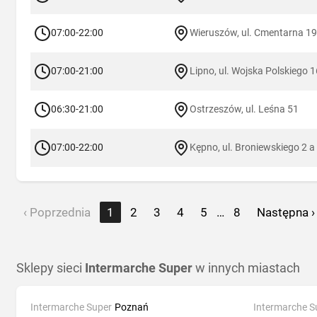
07:00-22:00
Wieruszów, ul. Cmentarna 19
07:00-21:00
Lipno, ul. Wojska Polskiego 1
06:30-21:00
Ostrzeszów, ul. Leśna 51
07:00-22:00
Kępno, ul. Broniewskiego 2 a
‹ Poprzednia
1
2
3
4
5
…
8
Następna ›
Sklepy sieci
Intermarche Super
w innych miastach
Intermarche Super
Poznań
Intermarche S