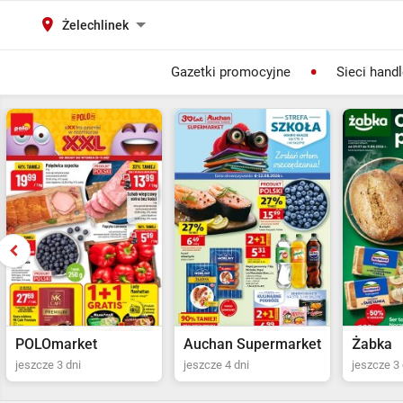
Żelechlinek
Gazetki promocyjne
Sieci hand
Auchan Supermarket
Żabka
POLOma
jeszcze 4 dni
jeszcze 3 dni
Ostatni dz