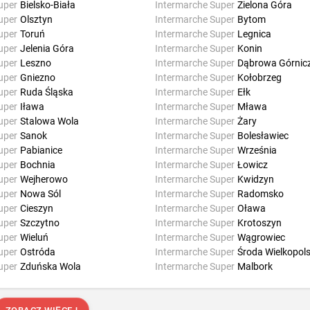
uper
Bielsko-Biała
Intermarche Super
Zielona Góra
uper
Olsztyn
Intermarche Super
Bytom
uper
Toruń
Intermarche Super
Legnica
uper
Jelenia Góra
Intermarche Super
Konin
uper
Leszno
Intermarche Super
Dąbrowa Górnic
uper
Gniezno
Intermarche Super
Kołobrzeg
uper
Ruda Śląska
Intermarche Super
Ełk
uper
Iława
Intermarche Super
Mława
uper
Stalowa Wola
Intermarche Super
Żary
uper
Sanok
Intermarche Super
Bolesławiec
uper
Pabianice
Intermarche Super
Września
uper
Bochnia
Intermarche Super
Łowicz
uper
Wejherowo
Intermarche Super
Kwidzyn
uper
Nowa Sól
Intermarche Super
Radomsko
uper
Cieszyn
Intermarche Super
Oława
uper
Szczytno
Intermarche Super
Krotoszyn
uper
Wieluń
Intermarche Super
Wągrowiec
uper
Ostróda
Intermarche Super
Środa Wielkopol
uper
Zduńska Wola
Intermarche Super
Malbork