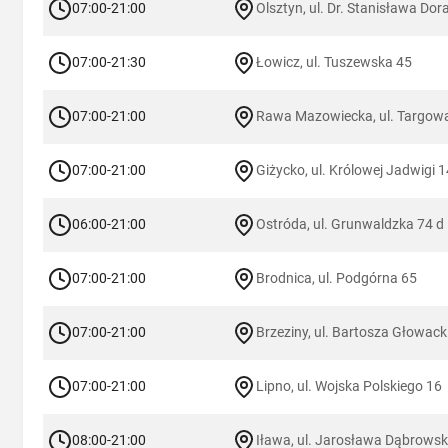
07:00-21:00
Olsztyn, ul. Dr. Stanisława Dor
07:00-21:30
Łowicz, ul. Tuszewska 45
07:00-21:00
Rawa Mazowiecka, ul. Targow
07:00-21:00
Giżycko, ul. Królowej Jadwigi 1
06:00-21:00
Ostróda, ul. Grunwaldzka 74 d
07:00-21:00
Brodnica, ul. Podgórna 65
07:00-21:00
Brzeziny, ul. Bartosza Głowack
07:00-21:00
Lipno, ul. Wojska Polskiego 16
08:00-21:00
Iława, ul. Jarosława Dąbrowsk