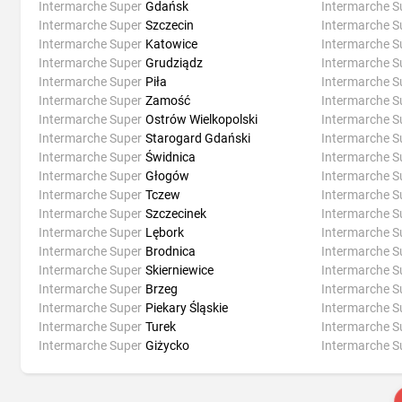
Intermarche Super
Gdańsk
Intermarche S
Intermarche Super
Szczecin
Intermarche S
Intermarche Super
Katowice
Intermarche S
Intermarche Super
Grudziądz
Intermarche S
Intermarche Super
Piła
Intermarche S
Intermarche Super
Zamość
Intermarche S
Intermarche Super
Ostrów Wielkopolski
Intermarche S
Intermarche Super
Starogard Gdański
Intermarche S
Intermarche Super
Świdnica
Intermarche S
Intermarche Super
Głogów
Intermarche S
Intermarche Super
Tczew
Intermarche S
Intermarche Super
Szczecinek
Intermarche S
Intermarche Super
Lębork
Intermarche S
Intermarche Super
Brodnica
Intermarche S
Intermarche Super
Skierniewice
Intermarche S
Intermarche Super
Brzeg
Intermarche S
Intermarche Super
Piekary Śląskie
Intermarche S
Intermarche Super
Turek
Intermarche S
Intermarche Super
Giżycko
Intermarche S