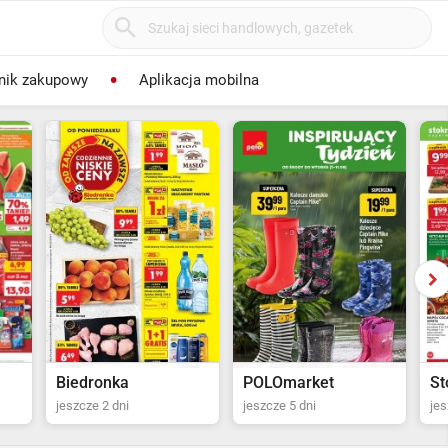
nik zakupowy
Aplikacja mobilna
POLOmarket
Stokrotka Supermarket
mo
jeszcze 5 dni
jeszcze 6 dni
jes