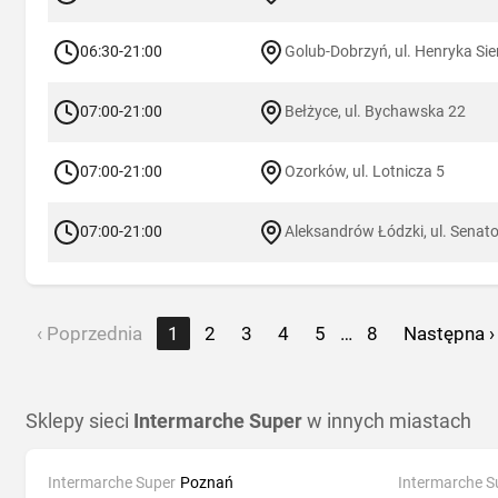
06:30-21:00
Golub-Dobrzyń, ul. Henryka Sie
07:00-21:00
Bełżyce, ul. Bychawska 22
07:00-21:00
Ozorków, ul. Lotnicza 5
07:00-21:00
Aleksandrów Łódzki, ul. Senat
‹ Poprzednia
1
2
3
4
5
…
8
Następna ›
Sklepy sieci
Intermarche Super
w innych miastach
Intermarche Super
Poznań
Intermarche S