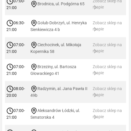
07:00-
Zobacz sklep na
Brodnica, ul. Podgórna 65
mapie
21:00
06:30-
Golub-Dobrzyń, ul. Henryka
Zobacz sklep na
mapie
21:00
Sienkiewicza 4 b
07:00-
Ciechocinek, ul. Mikołaja
Zobacz sklep na
mapie
21:00
Kopernika 58
07:00-
Brzeziny, ul. Bartosza
Zobacz sklep na
mapie
21:00
Głowackiego 41
08:00-
Radzymin, al. Jana Pawła II
Zobacz sklep na
mapie
20:00
49b
07:00-
Aleksandrów Łódzki, ul.
Zobacz sklep na
mapie
21:00
Senatorska 4