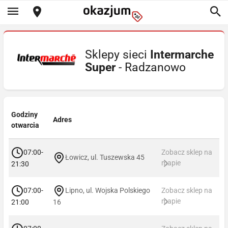
Sklepy sieci
Intermarche
Super
- Radzanowo
Godziny
Adres
otwarcia
07:00-
Zobacz sklep na
Łowicz, ul. Tuszewska 45
mapie
21:30
07:00-
Lipno, ul. Wojska Polskiego
Zobacz sklep na
mapie
21:00
16