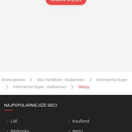
Strona główna
Sieci handlowe - Radzanowo
Intermarche Super
Intermarche Super - Radzanowo
Sklepy
NAJPOPULARNIEJSZE SIECI
Lidl
Kaufland
Biedronka
Netto