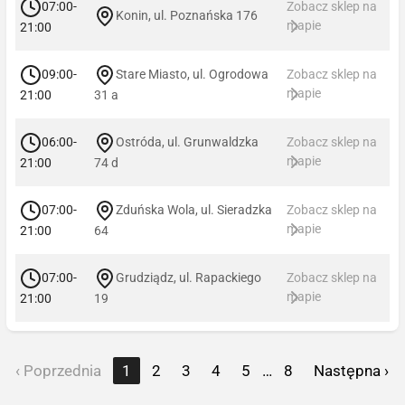
07:00-
Zobacz sklep na
Konin, ul. Poznańska 176
mapie
21:00
09:00-
Stare Miasto, ul. Ogrodowa
Zobacz sklep na
mapie
21:00
31 a
06:00-
Ostróda, ul. Grunwaldzka
Zobacz sklep na
mapie
21:00
74 d
07:00-
Zduńska Wola, ul. Sieradzka
Zobacz sklep na
mapie
21:00
64
07:00-
Grudziądz, ul. Rapackiego
Zobacz sklep na
mapie
21:00
19
‹ Poprzednia
1
2
3
4
5
…
8
Następna ›