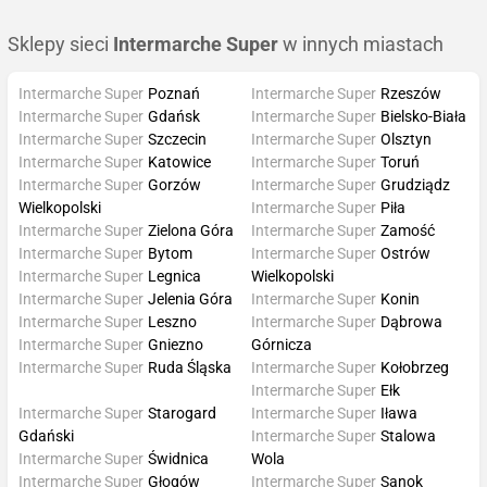
Sklepy sieci
Intermarche Super
w innych miastach
Intermarche Super
Poznań
Intermarche Super
Rzeszów
Intermarche Super
Gdańsk
Intermarche Super
Bielsko-Biała
Intermarche Super
Szczecin
Intermarche Super
Olsztyn
Intermarche Super
Katowice
Intermarche Super
Toruń
Intermarche Super
Gorzów
Intermarche Super
Grudziądz
Wielkopolski
Intermarche Super
Piła
Intermarche Super
Zielona Góra
Intermarche Super
Zamość
Intermarche Super
Bytom
Intermarche Super
Ostrów
Intermarche Super
Legnica
Wielkopolski
Intermarche Super
Jelenia Góra
Intermarche Super
Konin
Intermarche Super
Leszno
Intermarche Super
Dąbrowa
Intermarche Super
Gniezno
Górnicza
Intermarche Super
Ruda Śląska
Intermarche Super
Kołobrzeg
Intermarche Super
Ełk
Intermarche Super
Starogard
Intermarche Super
Iława
Gdański
Intermarche Super
Stalowa
Intermarche Super
Świdnica
Wola
Intermarche Super
Głogów
Intermarche Super
Sanok