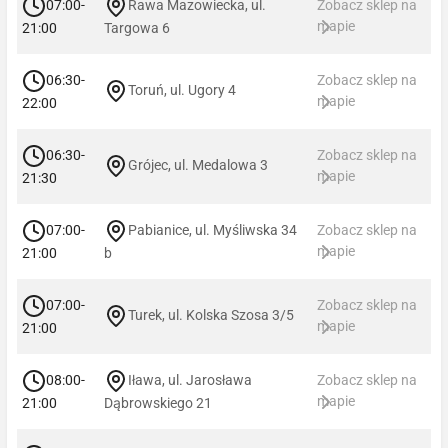
07:00-
Rawa Mazowiecka, ul.
Zobacz sklep na
mapie
21:00
Targowa 6
06:30-
Zobacz sklep na
Toruń, ul. Ugory 4
mapie
22:00
06:30-
Zobacz sklep na
Grójec, ul. Medalowa 3
mapie
21:30
07:00-
Pabianice, ul. Myśliwska 34
Zobacz sklep na
mapie
21:00
b
07:00-
Zobacz sklep na
Turek, ul. Kolska Szosa 3/5
mapie
21:00
08:00-
Iława, ul. Jarosława
Zobacz sklep na
mapie
21:00
Dąbrowskiego 21