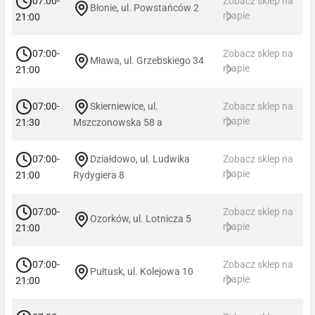
07:00-
Zobacz sklep na
Błonie, ul. Powstańców 2
mapie
21:00
07:00-
Zobacz sklep na
Mława, ul. Grzebskiego 34
mapie
21:00
07:00-
Skierniewice, ul.
Zobacz sklep na
mapie
21:30
Mszczonowska 58 a
07:00-
Działdowo, ul. Ludwika
Zobacz sklep na
mapie
21:00
Rydygiera 8
07:00-
Zobacz sklep na
Ozorków, ul. Lotnicza 5
mapie
21:00
07:00-
Zobacz sklep na
Pułtusk, ul. Kolejowa 10
mapie
21:00