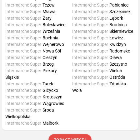
Intermarche Super
Tczew
Intermarche Super
Pabianice
Intermarche Super
Mława
Intermarche Super
Szczecinek
Intermarche Super
Żary
Intermarche Super
Lębork
Intermarche Super
Bolesławiec
Intermarche Super
Brodnica
Intermarche Super
Września
Intermarche Super
Skierniewice
Intermarche Super
Bochnia
Intermarche Super
Łowicz
Intermarche Super
Wejherowo
Intermarche Super
Kwidzyn
Intermarche Super
Nowa Sól
Intermarche Super
Radomsko
Intermarche Super
Cieszyn
Intermarche Super
Oława
Intermarche Super
Brzeg
Intermarche Super
Szczytno
Intermarche Super
Piekary
Intermarche Super
Wieluń
Śląskie
Intermarche Super
Ostróda
Intermarche Super
Turek
Intermarche Super
Zduńska
Intermarche Super
Giżycko
Wola
Intermarche Super
Krotoszyn
Intermarche Super
Wągrowiec
Intermarche Super
Środa
Wielkopolska
Intermarche Super
Malbork
ZOBACZ WIĘCEJ