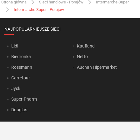
Strona główna
Sieci handlowe - Porajów
Intermarche Super
Intermarche Super - Porajów
NAJPOPULARNIEJSZE SIECI
Lidl
Kaufland
Biedronka
Netto
Rossmann
Auchan Hipermarket
Carrefour
Jysk
Super-Pharm
Douglas
OKAZJUM.PL