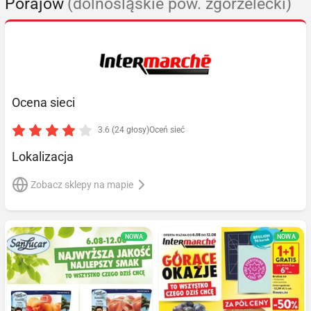
Porajów
(dolnośląskie pow. zgorzelecki)
Ocena sieci
3.6 (24 głosy)
Oceń sieć
Lokalizacja
Zobacz sklepy na mapie
NOWA
NOWA