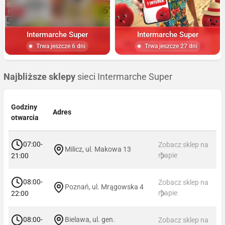
Intermarche Super
Intermarche Super
Trwa jeszcze 6 dni
Trwa jeszcze 27 dni
Najbliższe sklepy
sieci Intermarche Super
Godziny
Adres
otwarcia
07:00-
Zobacz sklep na
Milicz, ul. Makowa 13
mapie
21:00
08:00-
Zobacz sklep na
Poznań, ul. Mrągowska 4
mapie
22:00
08:00-
Bielawa, ul. gen.
Zobacz sklep na