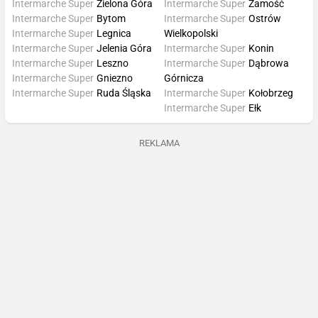
Intermarche Super
Zielona Góra
Intermarche Super
Zamość
Intermarche Super
Bytom
Intermarche Super
Ostrów
Intermarche Super
Legnica
Wielkopolski
Intermarche Super
Jelenia Góra
Intermarche Super
Konin
Intermarche Super
Leszno
Intermarche Super
Dąbrowa
Intermarche Super
Gniezno
Górnicza
Intermarche Super
Ruda Śląska
Intermarche Super
Kołobrzeg
Intermarche Super
Ełk
REKLAMA