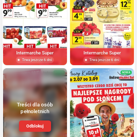
Intermarche Super
Intermarche Super
Trwa jeszcze 6 dni
Trwa jeszcze 6 dni
NOWA
NOWA
Treści dla osób
pełnoletnich
Odblokuj