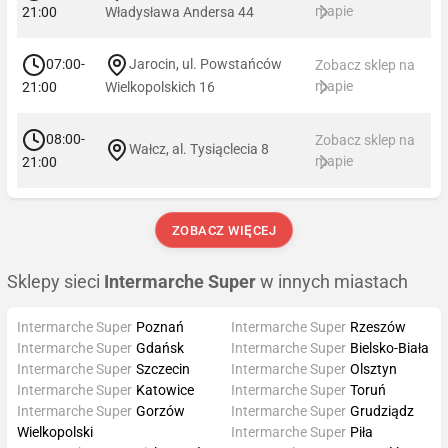
mapie
21:00
Władysława Andersa 44
07:00-
Jarocin, ul. Powstańców
Zobacz sklep na
mapie
21:00
Wielkopolskich 16
08:00-
Zobacz sklep na
Wałcz, al. Tysiąclecia 8
mapie
21:00
ZOBACZ WIĘCEJ
Sklepy sieci
Intermarche Super
w innych miastach
Intermarche Super
Poznań
Intermarche Super
Rzeszów
Intermarche Super
Gdańsk
Intermarche Super
Bielsko-Biała
Intermarche Super
Szczecin
Intermarche Super
Olsztyn
Intermarche Super
Katowice
Intermarche Super
Toruń
Intermarche Super
Gorzów
Intermarche Super
Grudziądz
Wielkopolski
Intermarche Super
Piła