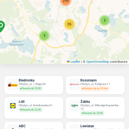
293
3
26
3
Leaflet
|
©
OpenStreetMap
contributors
Biedronka
Rossmann
Olsztyn, ul. 1 Maja 5A
Olsztyn, ul. Kolejowa 11
Otwarte do 23:00
Zamyka się za 18 min
Lidl
Żabka
Olsztyn, ul. Kołobrzeska 31
Olsztyn, ul. Mikołaja Kopernika
12
Otwarte do 22:00
Otwarte do 23:00
ABC
Lewiatan