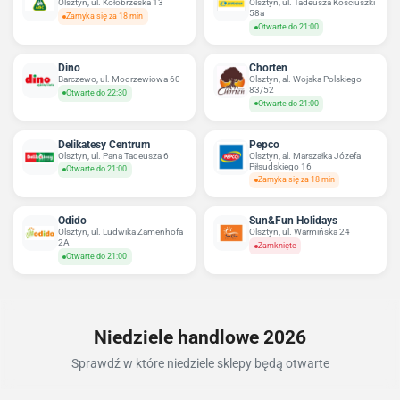
Olsztyn, ul. Kołobrzeska 13
Olsztyn, ul. Tadeusza Kościuszki
58a
Zamyka się za 18 min
Otwarte do 21:00
Dino
Chorten
Barczewo, ul. Modrzewiowa 60
Olsztyn, al. Wojska Polskiego
83/52
Otwarte do 22:30
Otwarte do 21:00
Delikatesy Centrum
Pepco
Olsztyn, ul. Pana Tadeusza 6
Olsztyn, al. Marszałka Józefa
Piłsudskiego 16
Otwarte do 21:00
Zamyka się za 18 min
Odido
Sun&Fun Holidays
Olsztyn, ul. Ludwika Zamenhofa
Olsztyn, ul. Warmińska 24
2A
Zamknięte
Otwarte do 21:00
Niedziele handlowe 2026
Sprawdź w które niedziele sklepy będą otwarte