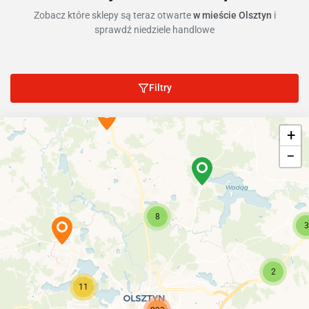
Zobacz które sklepy są teraz otwarte
w mieście Olsztyn
i
sprawdź niedziele handlowe
Filtry
+
−
8
3
2
11