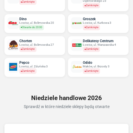
Dąbrowskiego 23
Zamknięte
Zamknięte
Dino
Groszek
Łowicz, ul. Bolimowska 20
Łowicz, ul. Kurkowa 3
Otwarte do 20:00
Zamknięte
Chorten
Delikatesy Centrum
Łowicz, ul. Bolimowska 27
Łowicz, ul. Warszawska 4
Zamknięte
Zamknięte
Pepco
Odido
Łowicz, ul. Zduńska 3
Maków, ul. Brzosty 3
Zamknięte
Zamknięte
Niedziele handlowe 2026
Sprawdź w które niedziele sklepy będą otwarte