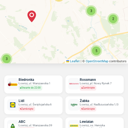
3
2
5
3
Leaflet
|
©
OpenStreetMap
contributors
Biedronka
Rossmann
Łowicz, ul. Warszawska 1
Łowicz, pl. Nowy Rynek 7
Otwarte do 22:00
Zamknięte
Lidl
Żabka
Łowicz, ul. Świętojańska 6
Łowicz, ul. Nadbzurzańska 1/3
Zamknięte
Zamknięte
ABC
Lewiatan
Łowicz, ul. Warszawska 39
Łowicz, os. Henryka