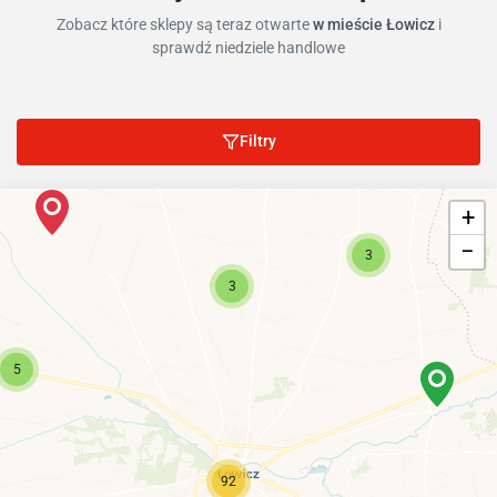
Zobacz które sklepy są teraz otwarte
w mieście Łowicz
i
sprawdź niedziele handlowe
Filtry
+
−
3
3
5
92