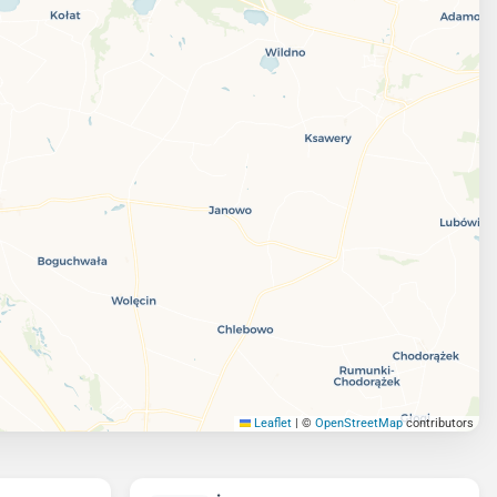
Leaflet
|
©
OpenStreetMap
contributors