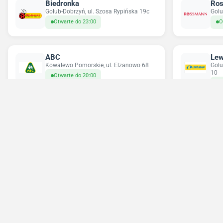
Biedronka
Ro
Golub-Dobrzyń, ul. Szosa Rypińska 19c
Golu
Otwarte do 23:00
O
ABC
Lew
Kowalewo Pomorskie, ul. Elzanowo 68
Golu
10
Otwarte do 20:00
O
Chorten
Pe
Golub-Dobrzyń, ul. Wojska Polskiego 26
Golu
Otwarte do 21:00
O