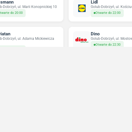
ssmann
Lidl
b-Dobrzyń, ul. Marii Konopnickiej 10
Golub-Dobrzyń, ul. Kościu
twarte do 20:00
Otwarte do 22:00
iatan
Dino
b-Dobrzyń, ul. Adama Mickiewicza
Golub-Dobrzyń, ul. Mosto
Otwarte do 22:30
twarte do 21:00
pco
Odido
b-Dobrzyń, ul. Sokołowska 9
Golub-Dobrzyń, ul. Wrocki
twarte do 20:00
Zamyka się za 13 min
Niedziele handlowe 2026
Sprawdź w które niedziele sklepy będą otwarte