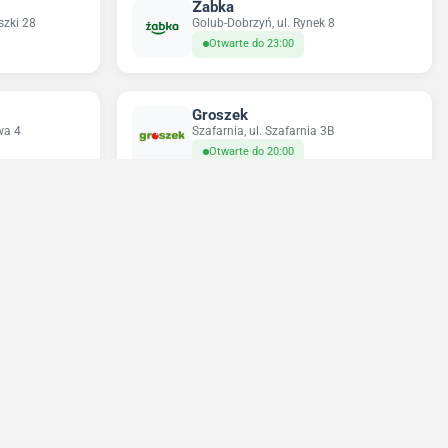
Żabka
szki 28
Golub-Dobrzyń, ul. Rynek 8
Otwarte do 23:00
Groszek
wa 4
Szafarnia, ul. Szafarnia 3B
Otwarte do 20:00
Netto
 1
Golub-Dobrzyń, ul. Stefana Żeromskiego
13
Otwarte do 22:00