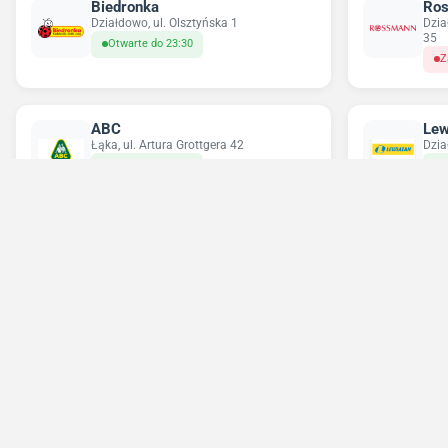
Biedronka
Ro
Działdowo, ul. Olsztyńska 1
Dzia
35
Otwarte do 23:30
Z
ABC
Lew
Łąka, ul. Artura Grottgera 42
Dzia
Otwarte do 20:00
O
Chorten
Del
Działdowo, ul. Władysława Jagiełły 7
Mław
Otwarte do 20:00
O