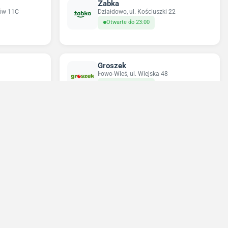
Żabka
ków 11C
Działdowo, ul. Kościuszki 22
Otwarte do 23:00
Groszek
Iłowo-Wieś, ul. Wiejska 48
Otwarte do 20:00
Sun&Fun Holidays
owskiej-Curie
Działdowo, ul. Górna 7
Zamknięte