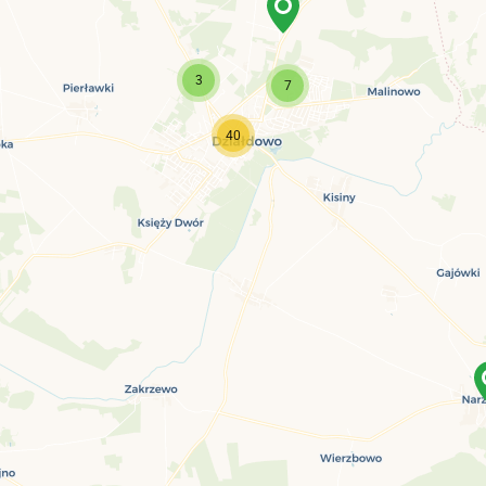
3
7
40