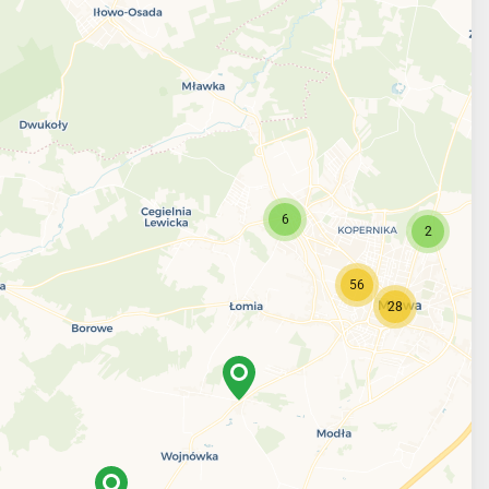
6
2
56
28