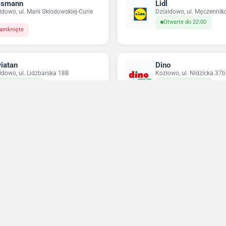
ssmann
Lidl
łdowo, ul. Marii Skłodowskiej-Curie
Działdowo, ul. Męczenni
Otwarte do 22:00
amknięte
iatan
Dino
łdowo, ul. Lidzbarska 18B
Kozłowo, ul. Nidzicka 37b
twarte do 21:00
Otwarte do 22:30
ikatesy Centrum
Pepco
a, ul. Zduńska 23
Działdowo, ul. Marii Skłod
35
twarte do 21:30
Zamknięte
Niedziele handlowe 2026
Sprawdź w które niedziele sklepy będą otwarte